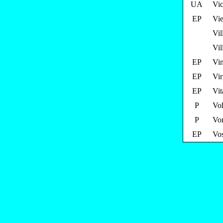
UA
Vic
EP
Vie
Vil
Vil
EP
Vin
EP
Vir
EP
Vit
P
Voh
P
Von
EP
Vo