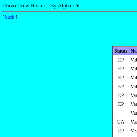
Chivo Crew Roster - By Alpha :
V
[
back
]
Status
Na
EP
Val
EP
Val
EP
Val
EP
Val
EP
Van
EP
Va
Va
UA
Vas
EP
Ves